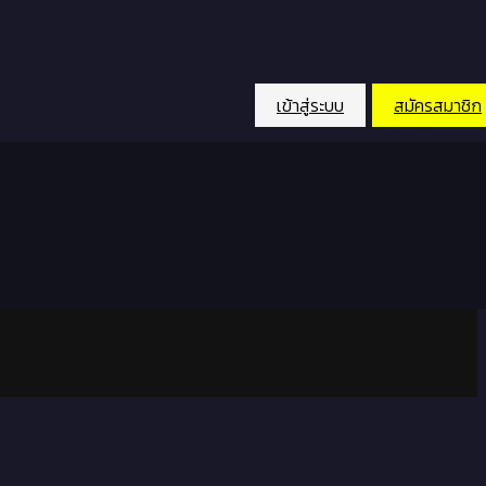
เข้าสู่ระบบ
สมัครสมาชิก