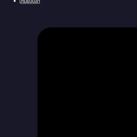
เกมยิงปลา