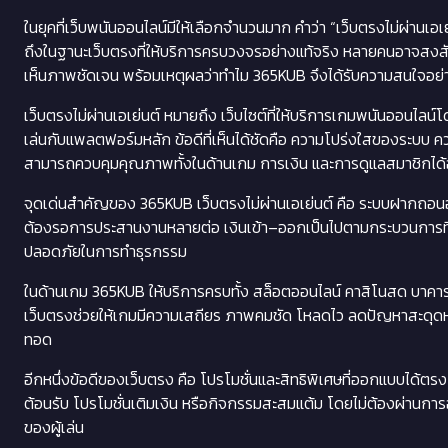
ในยุคที่เว็บพนันออนไลน์มีให้เลือกจำนวนมาก คำว่า “เว็บตรงไม่ผ่านเอเ
ถึงในฐานะเว็บตรงที่ให้บริการครบวงจรอย่างแท้จริง หลายคนอาจสงสัยว่
เห็นภาพชัดเจน พร้อมเหตุผลว่าทำไม 365KUB จึงได้รับความสนใจอย่า
เว็บตรงไม่ผ่านเอเย่นต์ หมายถึง เว็บไซต์ที่ให้บริการเกมพนันออนไลน์โ
เล่นกับแพลตฟอร์มหลัก ข้อดีที่เห็นได้ชัดคือ ความโปร่งใสของระบบ
สามารถควบคุมคุณภาพทั้งในด้านเกม การเงิน และการดูแลสมาชิกได้อ
จุดเด่นสำคัญของ 365KUB เว็บตรงไม่ผ่านเอเย่นต์ คือ ระบบฝากถอนออ
ต้องรอการประสานงานหลายต่อ เงินเข้า–ออกเป็นไปตามกระบวนการที่ชั
ปลอดภัยในการทำธุรกรรม
ในด้านเกม 365KUB ให้บริการครบทั้ง สล็อตออนไลน์ คาสิโนสด บาคาร่
เว็บตรงช่วยให้เกมมีความเสถียร ภาพคมชัด โหลดไว ลดปัญหาสะดุดหรือดี
ทอด
อีกหนึ่งข้อดีของเว็บตรง คือ โปรโมชั่นและสิทธิพิเศษที่ออกแบบได้
ต้อนรับ โปรโมชั่นเติมเงิน หรือกิจกรรมสะสมแต้ม โดยไม่ต้องผ่านการ
ของผู้เล่น