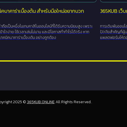
ิคบาคาร่าเบื้องต้น สำหรับมือใหม่อยากบวก
365KUB เว็บม
าถือเป็นหนึ่งในเกมคาสิโนออนไลน์ที่ได้รับความนิยมสูง เพราะ
การเดิมพันออนไล
ข้าใจง่าย ใช้เวลาเล่นไม่นาน และมีโอกาสทำกำไรได้จริง หาก
ปัจจัยสำคัญที่ผู
 เทคนิคบาคาร่าเบื้องต้น อย่างถูกต้อง
แพลตฟอร์มให้ตอ
pyright 2025 ©
365KUB.ONLINE
All Rights Reserved.